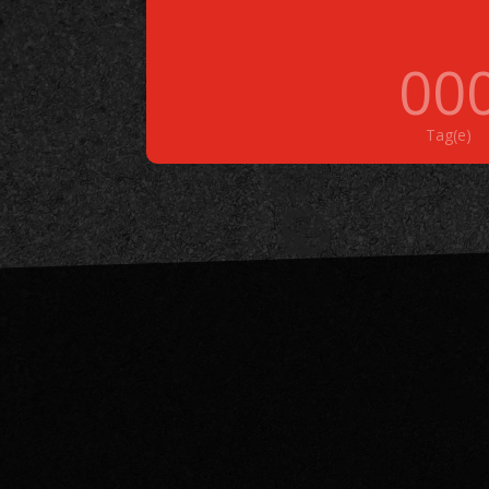
00
Tag(e)