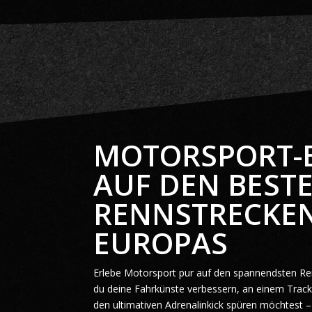
MOTORSPORT-
AUF DEN BEST
RENNSTRECKE
EUROPAS
Erlebe Motorsport pur auf den spannendsten Re
du deine Fahrkünste verbessern, an einem Trac
den ultimativen Adrenalinkick spüren möchtest – 