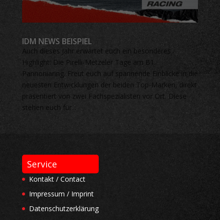
IDM NEWS BEISPIEL
Auch dieses Jahr erwartet euch ein besonderes
Highlight: Die Pirelli-Metzeler Tage am B1
Pannoniaring. Freut euch auf spannende Einblicke in die
neuesten Entwicklungen der beiden Top-Marken, direkt
präsentiert von zwei Fachspezialisten vor Ort. Diese
stehen euch für...
Service
Kontakt / Contact
Impressum / Imprint
Datenschutzerklärung